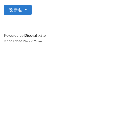
R
发新帖
O
技
术
Powered by
Discuz!
X3.5
论
© 2001-2026
Discuz! Team
.
坛
工
业
M
R
O
方
案
服
务
商