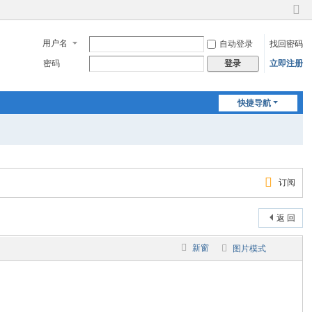
切
换
用户名
自动登录
找回密码
到
窄
密码
立即注册
登录
版
快捷导航
订阅
返 回
新窗
图片模式