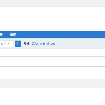
备
帮助
热搜:
活动
交友
discuz
帖子
搜
索