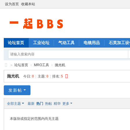
设为首页
收藏本站
论坛首页
工业论坛
气动工具
电镜用品
石英加工设
»
论坛首页
›
MRO工具
›
抛光机
工
抛光机
今日:
0
|
主题:
0
|
排名:
5
业
论
发新帖
坛
全部主题
最新
热门
热帖
精华
更多
工
业
本版块或指定的范围内尚无主题
M